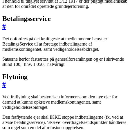
I henhold til tinglyst servitut af 3/12 1917 er der pligtigt medlemskab
af den for området oprettede grundejerforening.
Betalingsservice
#
Det opfordres på det kraftigeste at medlemmerne benytter
BetalingsService til at foretage indbetalingerne af
medlemskontingentet, samt vedligeholdelsesbidraget.
Satserne herfor fastsættes på generalforsamlingen og er i skrivende
stund 100,- hhv. 1.050,- halvårligt.
Flytning
#
Ved fraflytning skal bestyrelsen informeres om den nye ejer for
dermed at kunne opkræve medlemskontingentet, samt
vedligeholdelsesbidraget.
Den fraflyttende ejer skal IKKE stoppe indbetalingerne (fx. ved at
afvise betalingsservice), ‘skæve’ overdragelsestidspunkter håndteres
som regel som en del af refusionsopgørelsen.